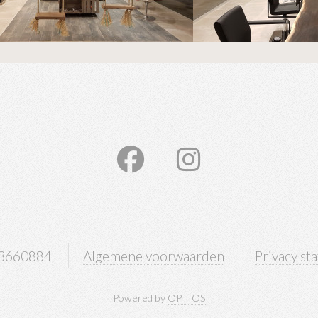
3660884
Algemene voorwaarden
Privacy st
Powered by
OPTIOS